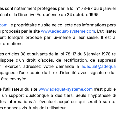
s sont notamment protégées par la loi n° 78-87 du 6 janvier
pénal et la Directive Européenne du 24 octobre 1995.
.com
, le propriétaire du site ne collecte des informations perso
s proposés par le site
www.adequat-systeme.com
. L’utilisa
 lorsqu’il procède par lui-même à leur saisie. Il est alor
informations.
articles 38 et suivants de la loi 78-17 du 6 janvier 1978 rela
r dispose d’un droit d’accès, de rectification, de suppre
ur l’exercer, adressez votre demande à
adequat@adequat
agnée d’une copie du titre d’identité avec signature du ti
t être envoyée.
l’utilisateur du site
www.adequat-systeme.com
n’est publiée
 un support quelconque à des tiers. Seule l’hypothèse du
ites informations à l’éventuel acquéreur qui serait à son 
 données vis-à-vis de l’utilisateur.