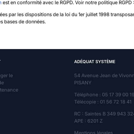
m
est en conformité avec le RGPD. Voir notre politique RGPD 
 par les dispositions de la loi du 1er juillet 1998 transposa
des bases de données.
T
ADÉQUAT SYSTÈME
ger le
54 Avenue Jean de Vivon
de
PISANY
ntenance
Téléphone : 05 17 39 00 1
Télécopie : 01 56 72 18 41
RC : Saintes B 349 943 3
APE : 6201 Z
Mentions légales