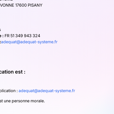
IVONNE 17600 PISANY
s
 :
FR 51 349 943 324
:
adequat@adequat-systeme.fr
ation est :
lication :
adequat@adequat-systeme.fr
est une personne morale.