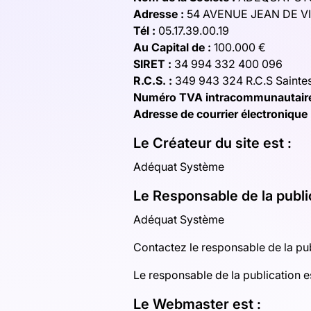
Adresse :
54 AVENUE JEAN DE V
Tél :
05.17.39.00.19
Au Capital de :
100.000 €
SIRET :
34 994 332 400 096
R.C.S. :
349 943 324 R.C.S Sainte
Numéro TVA intracommunautaire
Adresse de courrier électronique 
Le Créateur du site est :
Adéquat Système
Le Responsable de la public
Adéquat Système
Contactez le responsable de la pub
Le responsable de la publication 
Le Webmaster est :