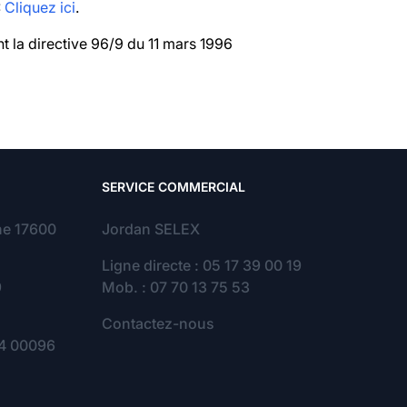
:
Cliquez ici
.
nt la directive 96/9 du 11 mars 1996
SERVICE COMMERCIAL
ne 17600
Jordan SELEX
Ligne directe : 05 17 39 00 19
9
Mob. : 07 70 13 75 53
Contactez-nous
24 00096